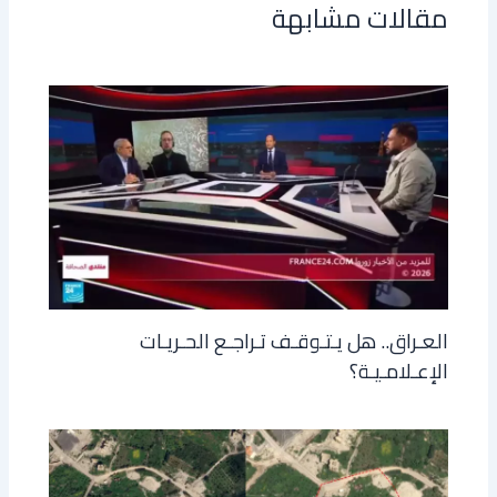
مقالات مشابهة
العـراق.. هل يـتـوقـف تـراجـع الحـريـات
الإعـلامـيـة؟