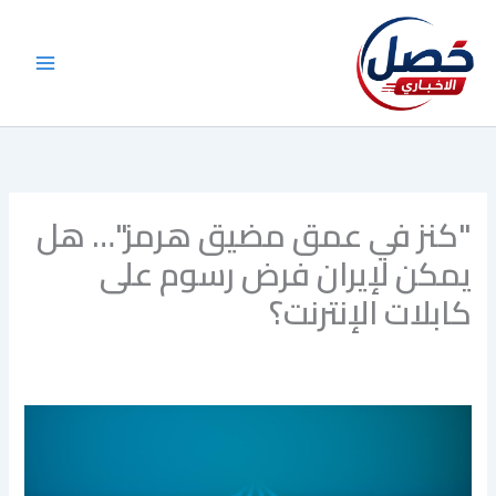
خطي
لى
لمحتوى
"كنز في عمق مضيق هرمز"… هل
يمكن لإيران فرض رسوم على
كابلات الإنترنت؟