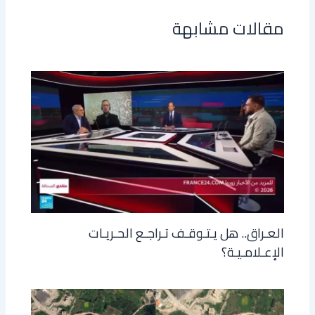
مقالات مشابهة
العـراق.. هل يـتـوقـف تـراجـع الحـريـات
الإعـلامـيـة؟