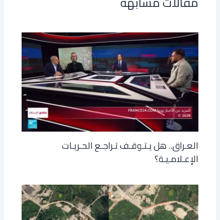
مقالات مشابهة
العـراق.. هل يـتـوقـف تـراجـع الحـريـات
الإعـلامـيـة؟