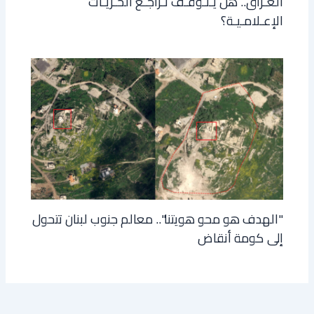
العـراق.. هل يـتـوقـف تـراجـع الحـريـات
الإعـلامـيـة؟
"الهدف هو محو هويتنا".. معالم جنوب لبنان تتحول
إلى كومة أنقاض