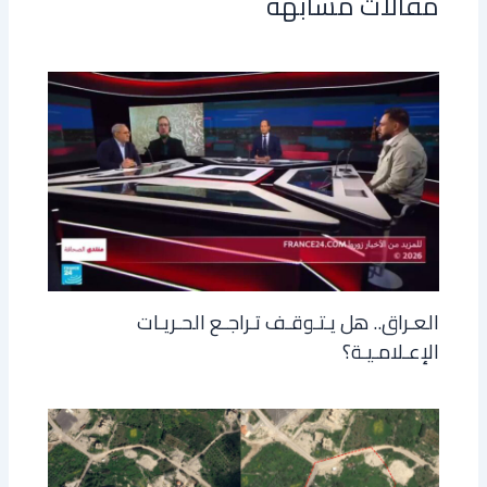
مقالات مشابهة
العـراق.. هل يـتـوقـف تـراجـع الحـريـات
الإعـلامـيـة؟