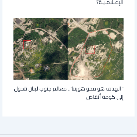
الإعـلامـيـة؟
"الهدف هو محو هويتنا".. معالم جنوب لبنان تتحول
إلى كومة أنقاض