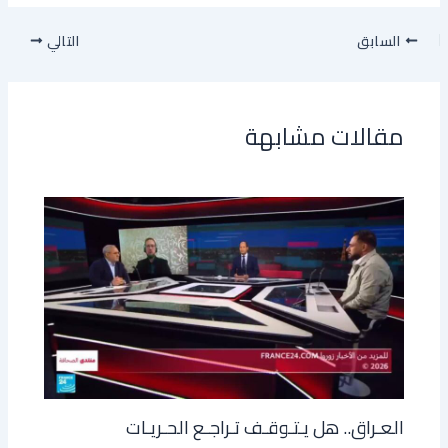
السابق
التالي
مقالات مشابهة
العـراق.. هل يـتـوقـف تـراجـع الحـريـات