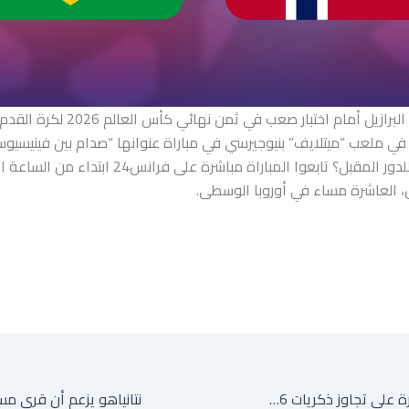
سيكون منتخب البرازيل أمام اختبار صعب في ثم
 في ملعب “ميتلايف” بنيوجيرسي في مباراة عنوانها “صدام بين فينيسيوس
فمن سيترشح للدور المقبل؟ تابعوا المباراة مباشرة على فرا
، العاشرة مساء في أوروبا الوسطى.
توخل: إنجلترا قادرة على تجاوز ذكريات 1986 وكتابة فصل جديد في أستيكا أمام المكسيك