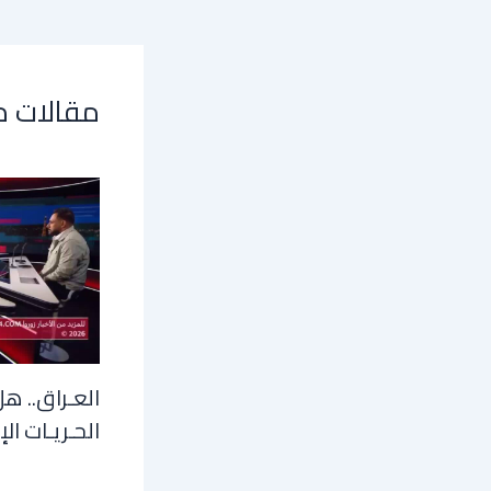
مقالات 
العـراق.. هل
الحـريـات الإ