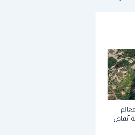
معالم
ة أنقاض