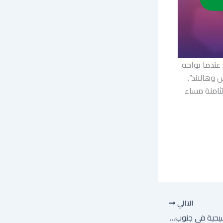
ن نهائي كأس العالم 2026 لكرة القدم عندما يواجه
 وهالاند”.
نس24 ابتداء من الساعة الثامنة مساء
التالي
نتانياهو يزعم أن قرى مسيحية في جنوب لبنان طلبت الانضمام إلى إسرائيل