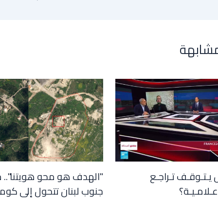
مشابهة
 يـتـوقـف تـراجـع
"الهدف هو محو هويتنا".. 
عـلامـيـة؟
جنوب لبنان تتحول إلى كوم