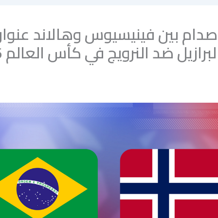
صدام بين فينيسيوس وهالاند عنوا
لبرازيل ضد النرويج في كأس العالم 2026؟