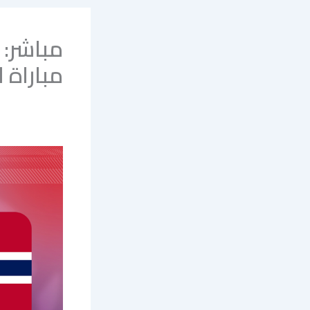
مباشر: 
مباراة ا