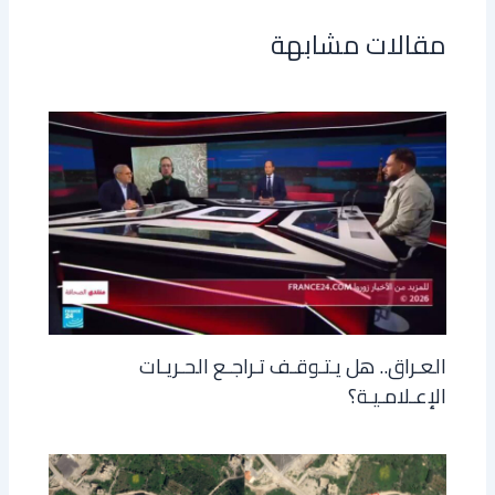
مقالات مشابهة
العـراق.. هل يـتـوقـف تـراجـع الحـريـات
الإعـلامـيـة؟