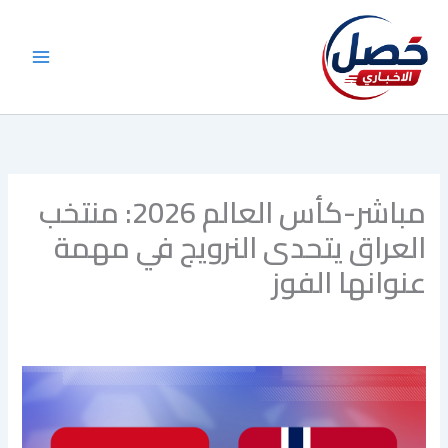
خطي
لى
لمحتوى
مباشر-كأس العالم 2026: منتخب
العراق يتحدى النرويج في مهمة
عنوانها الفوز