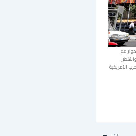
حوار مع
 واشنطن
رب الأمريكية
التالي