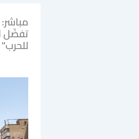
مباشر: 
تفضّل 
للحرب"