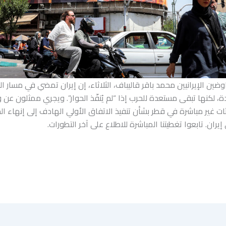
وضين الإيرانيين محمد باقر قاليباف، الثلاثاء، إن إيران تمضي في مسار ال
دة، لكنها تبقى مستعدة للحرب إذا “لم يُنفّذ الحوار”. ويجري ممثلون عن
 غير مباشرة في قطر بشأن تنفيذ الاتفاق الأولي الهادف إلى إنهاء الح
 إيران. تابعوا تغطيتنا المباشرة للاطلاع على آخر التطورات.