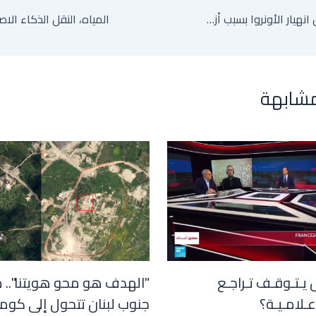
غوتيريس يحذر من انهيار الأونروا بسبب أزمة التمويل ونفاد السيولة
مشابهة
 يـتـوقـف تـراجـع
"الهدف هو محو هويتنا".. 
عـلامـيـة؟
جنوب لبنان تتحول إلى كوم