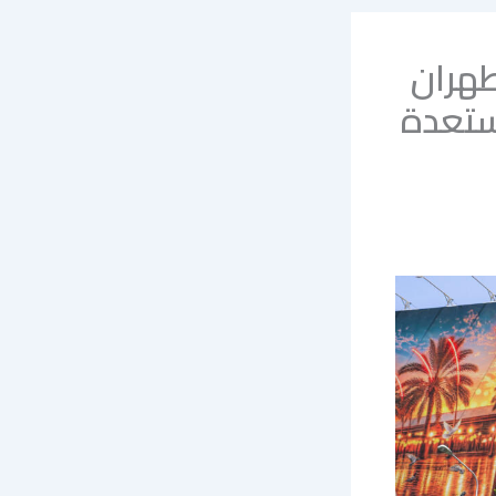
طهران
ستعدة