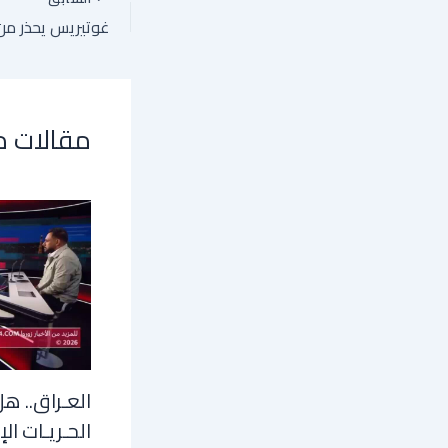
مقالات 
العـراق.. هل
الحـريـات الإ