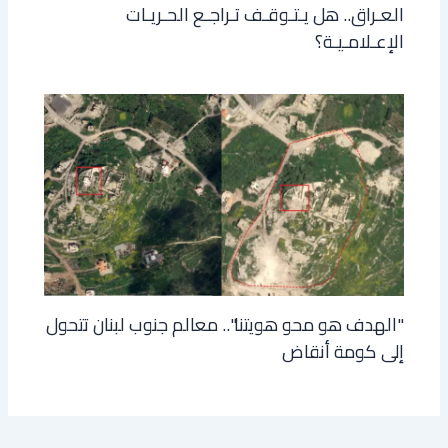
العـراق.. هل يـتـوقـف تـراجـع الحـريـات
الإعـلامـيـة؟
"الهدف هو محو هويتنا".. معالم جنوب لبنان تتحول
إلى كومة أنقاض