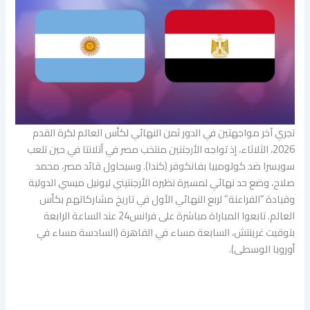
تجري آخر مواجهتين في الدور ثمن النهائي لكأس العالم لكرة القدم
2026، الثلاثاء، إذ تواجه الأرجتنين منتخب مصر في أتلانتا في حين تلعب
سويسرا ضد كولومبيا بفانكوفر (كندا). وسيحاول قائد مصر، محمد
صلاح، وضع حد نهائي لمسيرة نظيره الأرجنتيني ليونيل ميسي الدولية
وقيادة “الفراعنة” لربع النهائي الأول في تاريخ مشاركاتهم بكأس
العالم. تابعوا المباراة مباشرة على فرانس24 عند الساعة الرابعة
بتوقيت غرينتش، السابعة مساء في القاهرة (السادسة مساء في
أوروبا الوسطى).