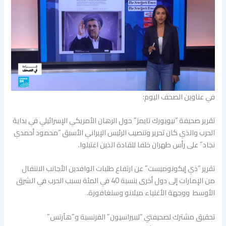
في عناوين الصحف اليوم:
تقرير صحيفة “نيويورك تايمز” حول الرهان الأمريكي الإسرائيلي في بداية
الحرب والذي كان تحرير وتنصيب الرئيس الإيراني الأسبق “محمود أحمدي
نجاد” على رأس طهران خلفا للقادة الذين اغتيلوا.
تقرير “ذي إيكونوميست” عن ارتفاع طلبات الوافدين الأجانب الانتقال
من الإمارات إلى دول أخرى بنسبة 40 في المئة بسبب الحرب في الشرق
الأوسط ووجهة الأغنياء ميلانو وسنغافورة.
تحقيق مشترك لصحيفتي “ليبيراسيون” الفرنسية و”هآرتس”