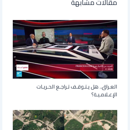
مقالات مشابهة
العـراق.. هل يـتـوقـف تـراجـع الحـريـات
الإعـلامـيـة؟