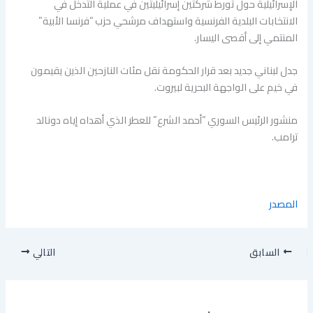
الإسرائيلية حول تورط شركتين إسرائيليتين في عملية التدخل في
الانتخابات البلدية الفرنسية واستهداف مرشحي حزب “فرنسا الأبية”
المنتمي إلى أقصى اليسار.
جدل لبناني جديد بعد قرار الحكومة نقل مئات النازحين الذين يقيمون
في خيم على الواجهة البحرية لبيروت.
منشور الرئيس السوري “أحمد الشرع” للعطر الذي أهداه إياه دونالد
ترامب.
المصدر
السابق
التالي