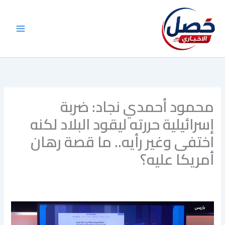
خطي
لى
لمحتوى
محمود أحمدي نجاد: ضربة
إسرائيلية حررته ليقود البلاد لكنه
اختفى وغير رأيه.. ما قصة رهان
أمريكا عليه؟