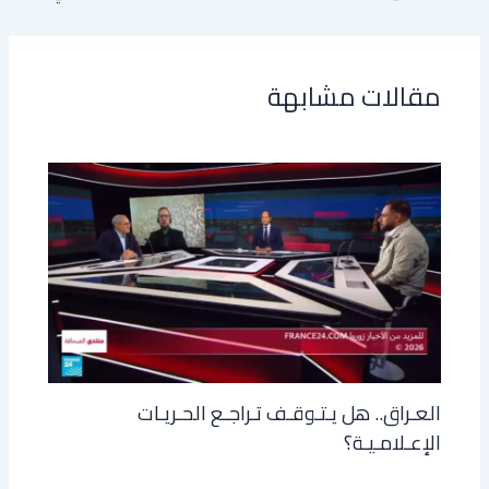
مقالات مشابهة
العـراق.. هل يـتـوقـف تـراجـع الحـريـات
الإعـلامـيـة؟