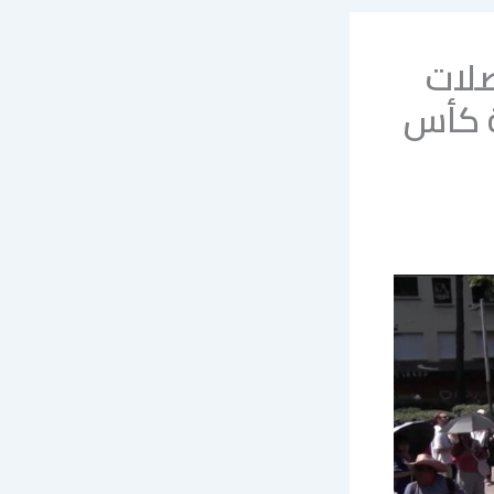
لات
ة كأس