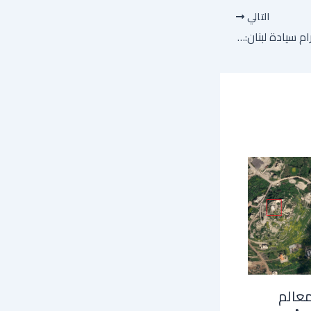
التالي
باريس تدعو إسرائيل لاحترام سيادة لبنان: ما الذي تبقى من دور فرنسا التاريخي في لبنان؟
معالم