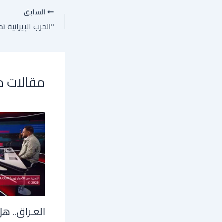
السابق
مقالات 
العـراق.. هل