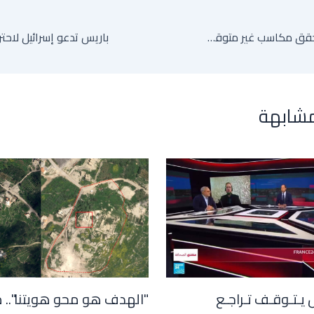
"الحرب الإيرانية تحقق مكاسب غير متوقعة لسوريا"
مشابهة
 يـتـوقـف تـراجـع
"الهدف هو محو هويتنا".. 