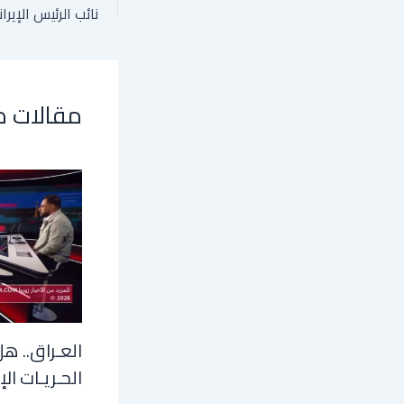
مقالات 
العـراق.. هل
الحـريـات الإ