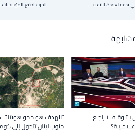
نائب الرئيس الإيراني يدعو لعودة اللاعب المخضرم آزمون للمنتخب قبل المونديال رغم الاتهامات بـ"الخيانة"
مشابهة
 يـتـوقـف تـراجـع
"الهدف هو محو هويتنا".. 
عـلامـيـة؟
جنوب لبنان تتحول إلى كوم