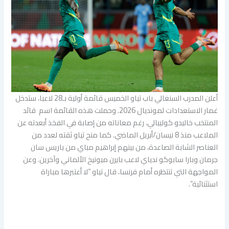
أعلن المدرب السنغالي باب تياو الخميس قائمة أولية بـ28 لاعبا، ستدخل
غمار الاستعدادات لمونديال 2026. وحملت هذه القائمة اسم قائد
المنتخب خاليدو كوليبالي، رغم معاناته من إصابة في الفخذ أبعدته عن
الملاعب منذ 8 نيسان/أبريل الماضي. كما منح تياو ثقته لعدد من
العناصر الشابة الصاعدة، من بينهم إبراهيم مباي من باريس سان
جرمان وبارا سابوكو ندياي لاعب بايرن ميونيخ الألماني وآخرين. وعن
المواجهة التي تنتظره أمام فرنسا، قال تياو “لا أعتبرها مباراة
استثنائية”.