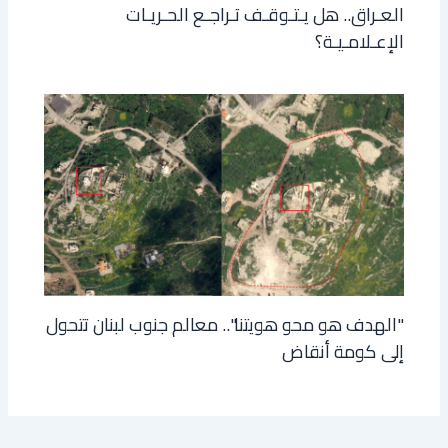
العـراق.. هل يـتـوقـف تـراجـع الحـريـات
الإعـلامـيـة؟
"الهدف هو محو هويتنا".. معالم جنوب لبنان تتحول
إلى كومة أنقاض