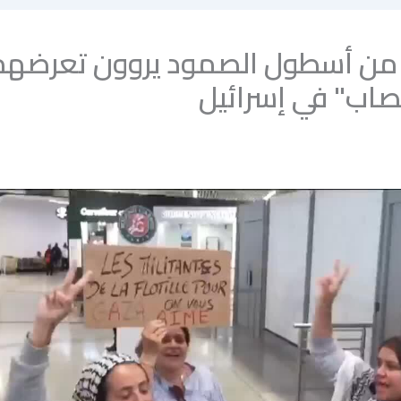
من أسطول الصمود يروون تعرضهم
تصاب" في إسرائيل