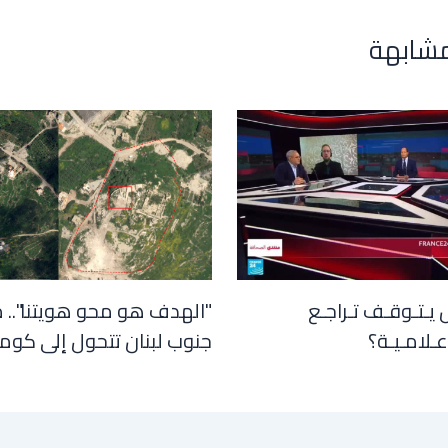
مشابهة
 يـتـوقـف تـراجـع
"الهدف هو محو هويتنا".. 
عـلامـيـة؟
جنوب لبنان تتحول إلى كوم