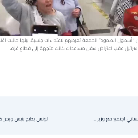
“أسطول الصمود” الجمعة تعرضهم لاعتداءات جنسية، بينها حالات اغتص
سرائيل عقب اعتراض سفن مساعدات كانت متجهة إلى قطاع غزة.
قائد الجيش الباكستاني اجتمع مع وزير خارجية إيران في طهران