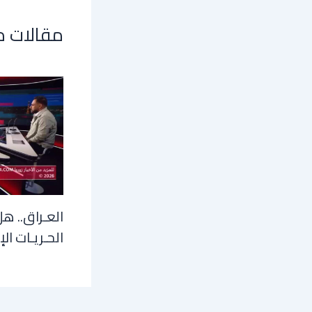
مقالات 
العـراق.. هل
الحـريـات الإ