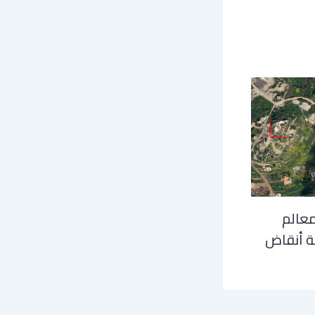
معالم
ة أنقاض