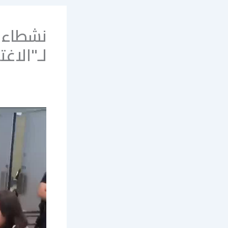
نشطاء 
لـ"الاغ