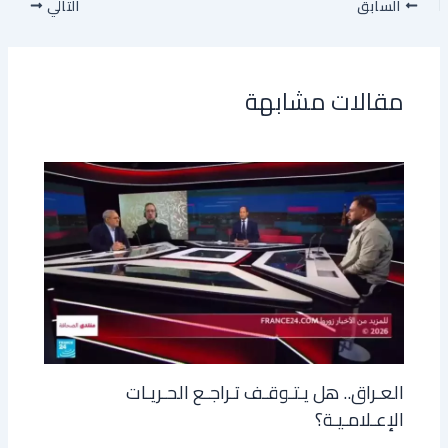
السابق
التالي
مقالات مشابهة
العـراق.. هل يـتـوقـف تـراجـع الحـريـات
الإعـلامـيـة؟