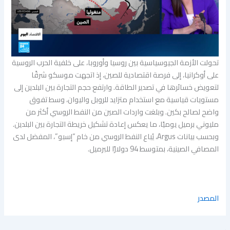
تحولت الأزمة الجيوسياسية بين روسيا وأوروبا، على خلفية الحرب الروسية
على أوكرانيا، إلى فرصة اقتصادية للصين، إذ اتجهت موسكو شرقًا
لتعويض خسائرها في تصدير الطاقة. وارتفع حجم التجارة بين البلدين إلى
مستويات قياسية مع استخدام متزايد للروبل واليوان، وسط تفوق
واضح لصالح بكين. وبلغت واردات الصين من النفط الروسي أكثر من
مليوني برميل يوميًا، ما يعكس إعادة تشكيل خريطة التجارة بين البلدين.
وبحسب بيانات Argus، يُباع النفط الروسي من خام “إسبو”، المفضل لدى
المصافي الصينية، بمتوسط 94 دولارًا للبرميل.
المصدر