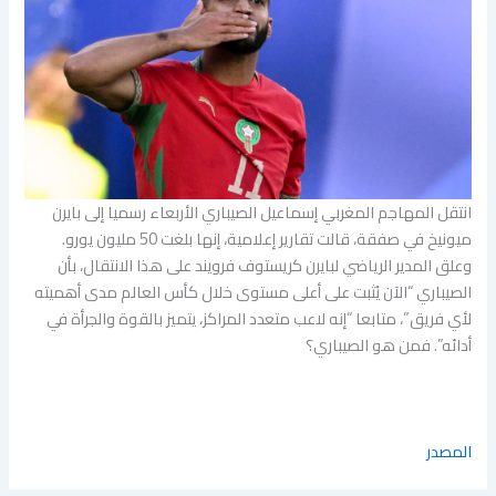
انتقل المهاجم المغربي إسماعيل الصيباري الأربعاء رسميا إلى بايرن
ميونيخ في صفقة، قالت تقارير إعلامية، إنها بلغت 50 مليون يورو.
وعلق المدير الرياضي لبايرن كريستوف فرويند على هذا الانتقال، بأن
الصيباري “الآن يُثبت على أعلى مستوى خلال كأس العالم مدى أهميته
لأي فريق”، متابعا “إنه لاعب متعدد المراكز، يتميز بالقوة والجرأة في
أدائه”. فمن هو الصيباري؟
المصدر