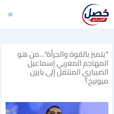
خطي
لى
لمحتوى
"يتميز بالقوة والجرأة"…من هو
المهاجم المغربي إسماعيل
الصيباري المنتقل إلى بايرن
ميونيخ؟