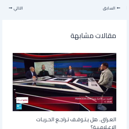
السابق
التالي
مقالات مشابهة
العـراق.. هل يـتـوقـف تـراجـع الحـريـات
الإعـلامـيـة؟